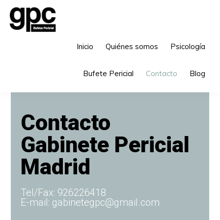
Ir
Ir
a
al
navegación
contenido
GABINETE
Bufete
Inicio
Quiénes somos
Psicología
GPC
principal
principal
Pericial
Bufete Pericial
Contacto
Blog
Contacto
Gabinete Pericial
Madrid
Tel/Fax: 926226418
E-mail: gabinetegpc@gmail.com