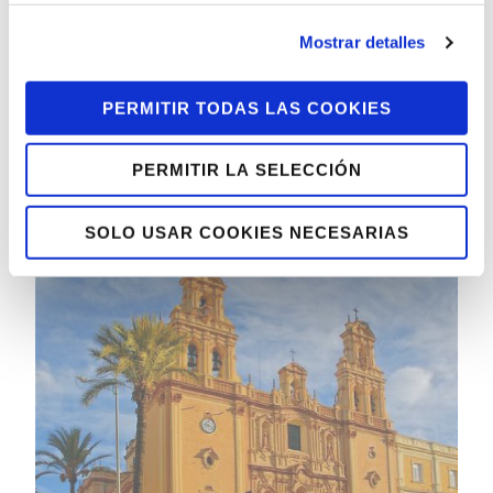
Mostrar detalles
PERMITIR TODAS LAS COOKIES
Ciudad Real
PERMITIR LA SELECCIÓN
c/ Estación Viacrucis, 11
SOLO USAR COOKIES NECESARIAS