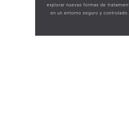
explorar nuevas formas de tratamien
en un entorno seguro y controlado