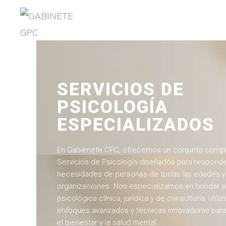
Ir
Ir
a
al
navegación
contenido
GABINETE
Bufete
GPC
principal
principal
Pericial
SERVICIOS DE
PSICOLOGÍA
ESPECIALIZADOS
En Gabienete CPC, ofrecemos un conjunto comp
Servicios de Psicología diseñados para responde
necesidades de personas de todas las edades y
organizaciones. Nos especializamos en brindar 
psicológica clínica, jurídica y de consultoría, utili
enfoques avanzados y técnicas innovadoras par
el bienestar y la salud mental.