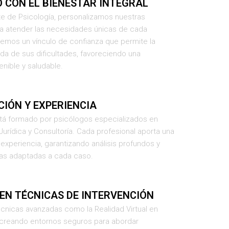
 CON EL BIENESTAR INTEGRAL
te de Psicología, personalizamos nuestras
ra atender las necesidades únicas de cada
cemos un vínculo de confianza que permite la
da de sus dificultades, favoreciendo una
nible y saludable.
CIÓN Y EXPERIENCIA
tá formado por psicólogos especializados en
 Jurídica y Consultoría. Cada profesional aporta una
 experiencia, garantizando análisis profundos y
vas adaptadas a cada caso.
EN TÉCNICAS DE INTERVENCIÓN
nicas avanzadas como la Realidad Virtual en
, creando entornos seguros para abordar