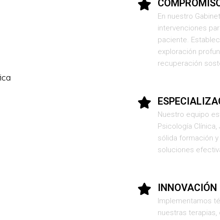
COMPROMISO
En nuestro Gabine
intervenciones pa
paciente. Estable
exploración profun
recuperación soste
ESPECIALIZA
Nuestro equipo es
Psicología Clínica,
sólida formación y
soluciones efecti
INNOVACIÓN 
Implementamos téc
nuestras terapias