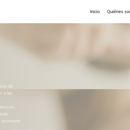
Inicio
Quiénes s
leto de
r a las
atención
zando
a promover