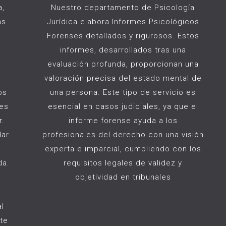
a,
Nuestro departamento de Psicología
as
Jurídica elabora Informes Psicológicos
Forenses detallados y rigurosos. Estos
informes, desarrollados tras una
evaluación profunda, proporcionan una
valoración precisa del estado mental de
os
una persona. Este tipo de servicio es
nes
esencial en casos judiciales, ya que el
r.
informe forense ayuda a los
dar
profesionales del derecho con una visión
experta e imparcial, cumpliendo con los
da.
requisitos legales de validez y
objetividad en tribunales
al
ite